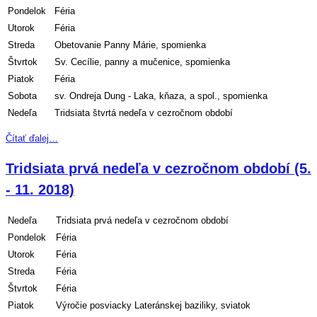
Pondelok
Féria
Utorok
Féria
Streda
Obetovanie Panny Márie, spomienka
Štvrtok
Sv. Cecílie, panny a mučenice, spomienka
Piatok
Féria
Sobota
sv. Ondreja Dung - Laka, kňaza, a spol., spomienka
Nedeľa
Tridsiata štvrtá nedeľa v cezročnom období
Čítať ďalej…
Tridsiata prvá nedeľa v cezročnom období (5.
- 11. 2018)
Nedeľa
Tridsiata prvá nedeľa v cezročnom období
Pondelok
Féria
Utorok
Féria
Streda
Féria
Štvrtok
Féria
Piatok
Výročie posviacky Lateránskej baziliky, sviatok