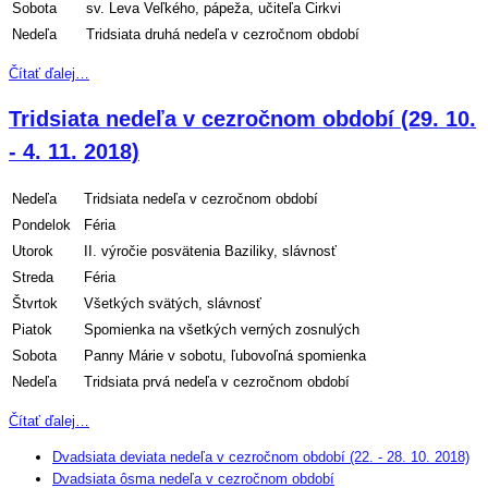
Sobota
sv. Leva Veľkého, pápeža, učiteľa Cirkvi
Nedeľa
Tridsiata druhá nedeľa v cezročnom období
Čítať ďalej…
Tridsiata nedeľa v cezročnom období (29. 10.
- 4. 11. 2018)
Nedeľa
Tridsiata nedeľa v cezročnom období
Pondelok
Féria
Utorok
II. výročie posvätenia Baziliky, slávnosť
Streda
Féria
Štvrtok
Všetkých svätých, slávnosť
Piatok
Spomienka na všetkých verných zosnulých
Sobota
Panny Márie v sobotu, ľubovoľná spomienka
Nedeľa
Tridsiata prvá nedeľa v cezročnom období
Čítať ďalej…
Dvadsiata deviata nedeľa v cezročnom období (22. - 28. 10. 2018)
Dvadsiata ôsma nedeľa v cezročnom období