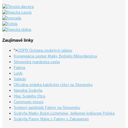
Zaujímavé linky
">
GDPR Ochrana osobných údajov
Kongregácia sestier Matky Božieho Milosrdenstva
Slovenská mariánska cesta
Fatima
Lurdy
Vatikán
Oficiálna stránka katolíckej cirkvi na Slovensku
Národná Svätyňa
Hlas Svätého Otca
Communio missio
Svetový apoštolát Fatimy na Slovensku
Svätyňa Matky Božej Licheňskej, bolestnej kráľovnej Poľska
Svätyňa Panny Márie z Fatimy v Zakopanom