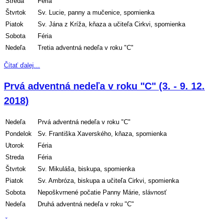
Streda
Féria
Štvrtok
Sv. Lucie, panny a mučenice, spomienka
Piatok
Sv. Jána z Kríža, kňaza a učiteľa Cirkvi, spomienka
Sobota
Féria
Nedeľa
Tretia adventná nedeľa v roku "C"
Čítať ďalej…
Prvá adventná nedeľa v roku "C" (3. - 9. 12.
2018)
Nedeľa
Prvá adventná nedeľa v roku "C"
Pondelok
Sv. Františka Xaverského, kňaza, spomienka
Utorok
Féria
Streda
Féria
Štvrtok
Sv. Mikuláša, biskupa, spomienka
Piatok
Sv. Ambróza, biskupa a učiteľa Cirkvi, spomienka
Sobota
Nepoškvrnené počatie Panny Márie, slávnosť
Nedeľa
Druhá adventná nedeľa v roku "C"