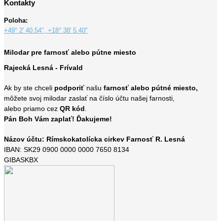
Kontakty
Poloha:
+49° 2' 40.54", +18° 38' 5.40"
Milodar pre farnosť alebo pútne miesto
Rajecká Lesná - Frívald
Ak by ste chceli
podporiť
našu
farnosť alebo pútné miesto,
môžete svoj milodar zaslať na číslo účtu našej farnosti,
alebo priamo cez
QR kód
.
Pán Boh Vám zaplať! Ďakujeme!
Názov účtu: Rímskokatolícka cirkev Farnosť R. Lesná
IBAN: SK29 0900 0000 0000 7650 8134
GIBASKBX