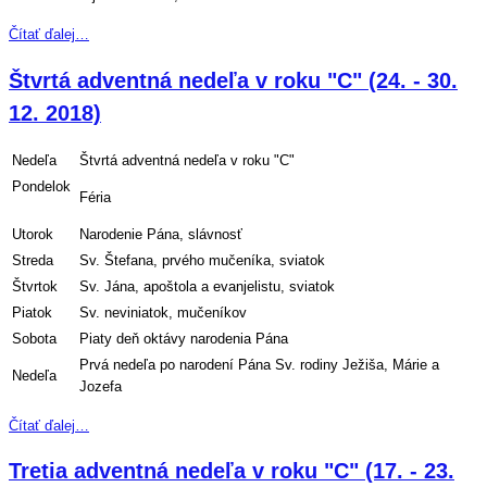
Čítať ďalej…
Štvrtá adventná nedeľa v roku "C" (24. - 30.
12. 2018)
Nedeľa
Štvrtá adventná nedeľa v roku "C"
Pondelok
Féria
Utorok
Narodenie Pána, slávnosť
Streda
Sv. Štefana, prvého mučeníka, sviatok
Štvrtok
Sv. Jána, apoštola a evanjelistu, sviatok
Piatok
Sv. neviniatok, mučeníkov
Sobota
Piaty deň oktávy narodenia Pána
Prvá nedeľa po narodení Pána Sv. rodiny Ježiša, Márie a
Nedeľa
Jozefa
Čítať ďalej…
Tretia adventná nedeľa v roku "C" (17. - 23.