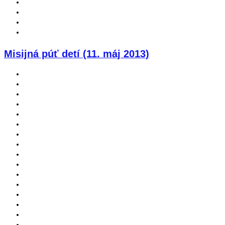
Misijná púť detí (11. máj 2013)