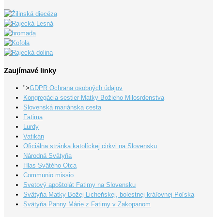
Zaujímavé linky
">
GDPR Ochrana osobných údajov
Kongregácia sestier Matky Božieho Milosrdenstva
Slovenská mariánska cesta
Fatima
Lurdy
Vatikán
Oficiálna stránka katolíckej cirkvi na Slovensku
Národná Svätyňa
Hlas Svätého Otca
Communio missio
Svetový apoštolát Fatimy na Slovensku
Svätyňa Matky Božej Licheňskej, bolestnej kráľovnej Poľska
Svätyňa Panny Márie z Fatimy v Zakopanom