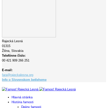
Rajecká Lesná
01315
Žilina,
Slovakia
Telefónne číslo:
00 421 909 266 251
E-mail:
fara@rajeckalesna.org
Info o Slovenskom betleheme
Copyright © 2023 Farnosť Rajecká Lesná
Hlavná stránka
História farnosti
Dejiny farnosti