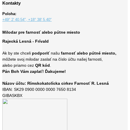
Kontakty
Poloha:
+49° 2' 40.54", +18° 38' 5.40"
Milodar pre farnosť alebo pútne miesto
Rajecká Lesná - Frívald
Ak by ste chceli
podporiť
našu
farnosť alebo pútné miesto,
môžete svoj milodar zaslať na číslo účtu našej farnosti,
alebo priamo cez
QR kód
.
Pán Boh Vám zaplať! Ďakujeme!
Názov účtu: Rímskokatolícka cirkev Farnosť R. Lesná
IBAN: SK29 0900 0000 0000 7650 8134
GIBASKBX