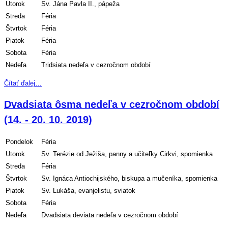
Utorok
Sv. Jána Pavla II., pápeža
Streda
Féria
Štvrtok
Féria
Piatok
Féria
Sobota
Féria
Nedeľa
Tridsiata nedeľa v cezročnom období
Čítať ďalej…
Dvadsiata ôsma nedeľa v cezročnom období
(14. - 20. 10. 2019)
Pondelok
Féria
Utorok
Sv. Terézie od Ježiša, panny a učiteľky Cirkvi, spomienka
Streda
Féria
Štvrtok
Sv. Ignáca Antiochijského, biskupa a mučeníka, spomienka
Piatok
Sv. Lukáša, evanjelistu, sviatok
Sobota
Féria
Nedeľa
Dvadsiata deviata nedeľa v cezročnom období