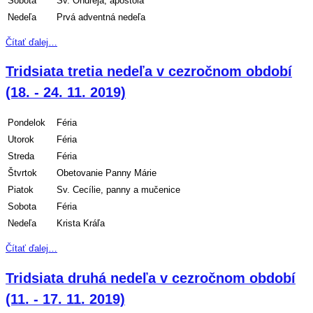
Sobota
Sv. Ondreja, apoštola
Nedeľa
Prvá adventná nedeľa
Čítať ďalej…
Tridsiata tretia nedeľa v cezročnom období
(18. - 24. 11. 2019)
Pondelok
Féria
Utorok
Féria
Streda
Féria
Štvrtok
Obetovanie Panny Márie
Piatok
Sv. Cecílie, panny a mučenice
Sobota
Féria
Nedeľa
Krista Kráľa
Čítať ďalej…
Tridsiata druhá nedeľa v cezročnom období
(11. - 17. 11. 2019)