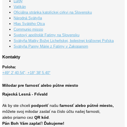
Lurdy
Vatikán
Oficiálna stránka katolíckej cirkvi na Slovensku
Národná Svätyňa
Hlas Svätého Otca
Communio missio
Svetový apoštolát Fatimy na Slovensku
Svätyňa Matky Božej Licheňskej, bolestnej kráľovnej Poľska
Svätyňa Panny Márie z Fatimy v Zakopanom
Kontakty
Poloha:
+49° 2' 40.54", +18° 38' 5.40"
Milodar pre farnosť alebo pútne miesto
Rajecká Lesná - Frívald
Ak by ste chceli
podporiť
našu
farnosť alebo pútné miesto,
môžete svoj milodar zaslať na číslo účtu našej farnosti,
alebo priamo cez
QR kód
.
Pán Boh Vám zaplať! Ďakujeme!