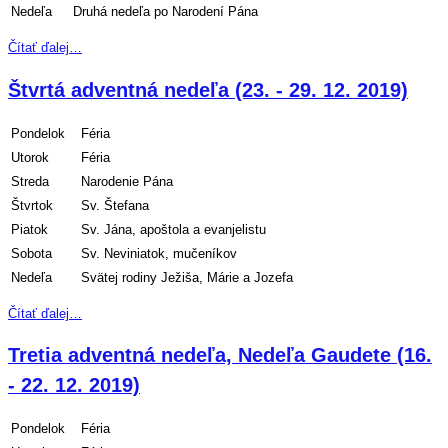
Nedeľa
Druhá nedeľa po Narodení Pána
Čítať ďalej…
Štvrtá adventná nedeľa (23. - 29. 12. 2019)
Pondelok
Féria
Utorok
Féria
Streda
Narodenie Pána
Štvrtok
Sv. Štefana
Piatok
Sv. Jána, apoštola a evanjelistu
Sobota
Sv. Neviniatok, mučeníkov
Nedeľa
Svätej rodiny Ježiša, Márie a Jozefa
Čítať ďalej…
Tretia adventná nedeľa, Nedeľa Gaudete (16.
- 22. 12. 2019)
Pondelok
Féria