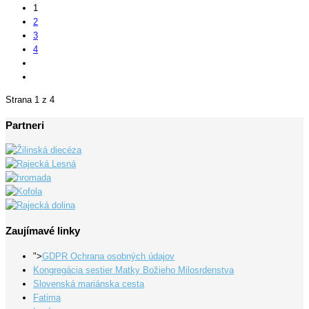
1
2
3
4
Strana 1 z 4
Partneri
Zaujímavé linky
">
GDPR Ochrana osobných údajov
Kongregácia sestier Matky Božieho Milosrdenstva
Slovenská mariánska cesta
Fatima