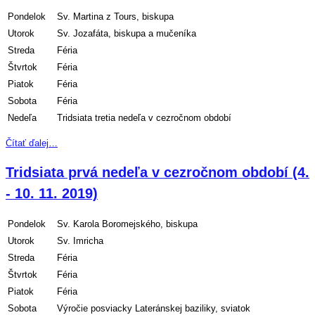
Pondelok
Sv. Martina z Tours, biskupa
Utorok
Sv. Jozafáta, biskupa a mučeníka
Streda
Féria
Štvrtok
Féria
Piatok
Féria
Sobota
Féria
Nedeľa
Tridsiata tretia nedeľa v cezročnom období
Čítať ďalej…
Tridsiata prvá nedeľa v cezročnom období (4.
- 10. 11. 2019)
Pondelok
Sv. Karola Boromejského, biskupa
Utorok
Sv. Imricha
Streda
Féria
Štvrtok
Féria
Piatok
Féria
Sobota
Výročie posviacky Lateránskej baziliky, sviatok