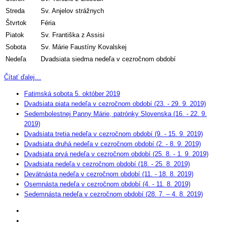
Streda
Sv. Anjelov strážnych
Štvrtok
Féria
Piatok
Sv. Františka z Assisi
Sobota
Sv. Márie Faustíny Kovalskej
Nedeľa
Dvadsiata siedma nedeľa v cezročnom období
Čítať ďalej…
Fatimská sobota 5. október 2019
Dvadsiata piata nedeľa v cezročnom období (23. - 29. 9. 2019)
Sedembolestnej Panny Márie, patrónky Slovenska (16. - 22. 9.
2019)
Dvadsiata tretia nedeľa v cezročnom období (9. - 15. 9. 2019)
Dvadsiata druhá nedeľa v cezročnom období (2. - 8. 9. 2019)
Dvadsiata prvá nedeľa v cezročnom období (25. 8. - 1. 9. 2019)
Dvadsiata nedeľa v cezročnom období (18. - 25. 8. 2019)
Devätnásta nedeľa v cezročnom období (11. - 18. 8. 2019)
Osemnásta nedeľa v cezročnom období (4. - 11. 8. 2019)
Sedemnásta nedeľa v cezročnom období (28. 7. – 4. 8. 2019)