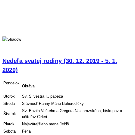
Nedeľa svätej rodiny (30. 12. 2019 - 5. 1.
2020)
Pondelok
Oktáva
Utorok
Sv. Silvestra I., pápeža
Streda
Slávnosť Panny Márie Bohorodičky
Sv. Bazila Veľkého a Gregora Naziamzského, biskupov a
Štvrtok
učiteľov Cirkvi
Piatok
Najsvätejšieho mena Ježiš
Sobota
Féria