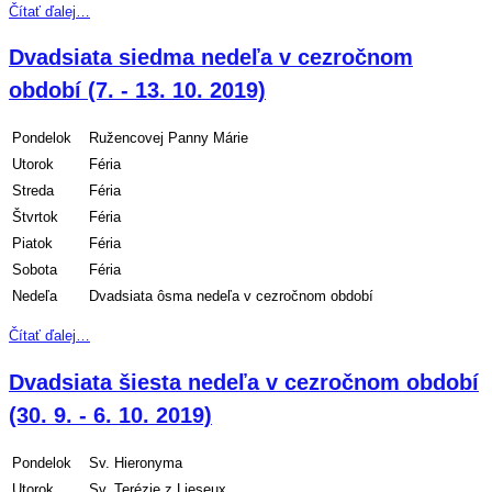
Čítať ďalej…
Dvadsiata siedma nedeľa v cezročnom
období (7. - 13. 10. 2019)
Pondelok
Ružencovej Panny Márie
Utorok
Féria
Streda
Féria
Štvrtok
Féria
Piatok
Féria
Sobota
Féria
Nedeľa
Dvadsiata ôsma nedeľa v cezročnom období
Čítať ďalej…
Dvadsiata šiesta nedeľa v cezročnom období
(30. 9. - 6. 10. 2019)
Pondelok
Sv. Hieronyma
Utorok
Sv. Terézie z Lieseux