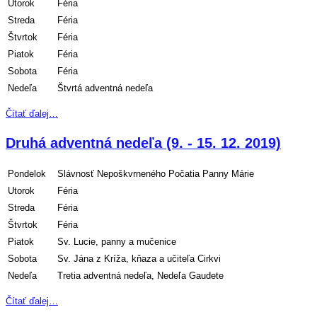
Utorok
Féria
Streda
Féria
Štvrtok
Féria
Piatok
Féria
Sobota
Féria
Nedeľa
Štvrtá adventná nedeľa
Čítať ďalej…
Druhá adventná nedeľa (9. - 15. 12. 2019)
Pondelok
Slávnosť Nepoškvrneného Počatia Panny Márie
Utorok
Féria
Streda
Féria
Štvrtok
Féria
Piatok
Sv. Lucie, panny a mučenice
Sobota
Sv. Jána z Kríža, kňaza a učiteľa Cirkvi
Nedeľa
Tretia adventná nedeľa, Nedeľa Gaudete
Čítať ďalej…