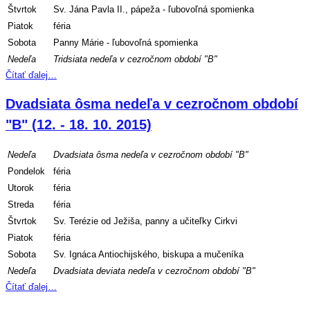
Štvrtok
Sv. Jána Pavla II., pápeža - ľubovoľná spomienka
Piatok
féria
Sobota
Panny Márie - ľubovoľná spomienka
Nedeľa
Tridsiata nedeľa v cezročnom období "B"
Čítať ďalej…
Dvadsiata ôsma nedeľa v cezročnom období
"B" (12. - 18. 10. 2015)
Nedeľa
Dvadsiata ôsma nedeľa v cezročnom období "B"
Pondelok
féria
Utorok
féria
Streda
féria
Štvrtok
Sv. Terézie od Ježiša, panny a učiteľky Cirkvi
Piatok
féria
Sobota
Sv. Ignáca Antiochijského, biskupa a mučeníka
Nedeľa
Dvadsiata deviata nedeľa v cezročnom období "B"
Čítať ďalej…