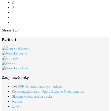
2
3
4
Strana 1 z 4
Partneri
Zaujímavé linky
">
GDPR Ochrana osobných údajov
Kongregácia sestier Matky Božieho Milosrdenstva
Slovenská mariánska cesta
Fatima
Lurdy