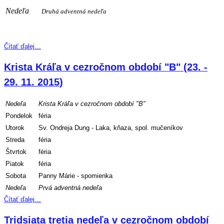
Nedeľa
Druhá adventná nedeľa
Čítať ďalej…
Krista Kráľa v cezročnom období "B" (23. -
29. 11. 2015)
Nedeľa
Krista Kráľa v cezročnom období "B"
Pondelok
féria
Utorok
Sv. Ondreja Dung - Laka, kňaza, spol. mučeníkov
Streda
féria
Štvrtok
féria
Piatok
féria
Sobota
Panny Márie - spomienka
Nedeľa
Prvá adventná nedeľa
Čítať ďalej…
Tridsiata tretia nedeľa v cezročnom období