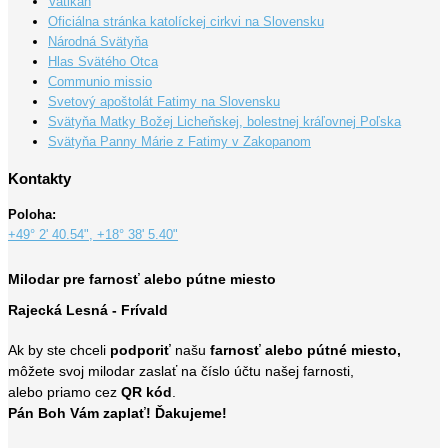
Vatikán
Oficiálna stránka katolíckej cirkvi na Slovensku
Národná Svätyňa
Hlas Svätého Otca
Communio missio
Svetový apoštolát Fatimy na Slovensku
Svätyňa Matky Božej Licheňskej, bolestnej kráľovnej Poľska
Svätyňa Panny Márie z Fatimy v Zakopanom
Kontakty
Poloha:
+49° 2' 40.54", +18° 38' 5.40"
Milodar pre farnosť alebo pútne miesto
Rajecká Lesná - Frívald
Ak by ste chceli
podporiť
našu
farnosť alebo pútné miesto,
môžete svoj milodar zaslať na číslo účtu našej farnosti,
alebo priamo cez
QR kód
.
Pán Boh Vám zaplať! Ďakujeme!