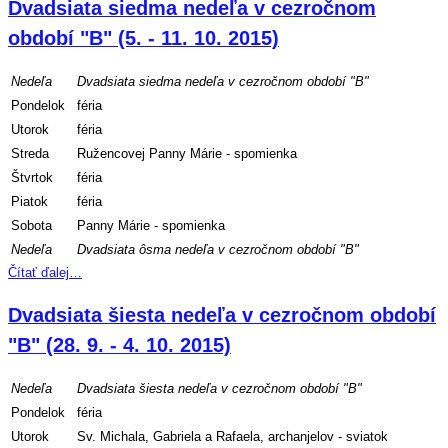
Dvadsiata siedma nedeľa v cezročnom
období "B" (5. - 11. 10. 2015)
Nedeľa
Dvadsiata siedma nedeľa v cezročnom období "B"
Pondelok
féria
Utorok
féria
Streda
Ružencovej Panny Márie - spomienka
Štvrtok
féria
Piatok
féria
Sobota
Panny Márie - spomienka
Nedeľa
Dvadsiata ôsma nedeľa v cezročnom období "B"
Čítať ďalej…
Dvadsiata šiesta nedeľa v cezročnom období
"B" (28. 9. - 4. 10. 2015)
Nedeľa
Dvadsiata šiesta nedeľa v cezročnom období "B"
Pondelok
féria
Utorok
Sv. Michala, Gabriela a Rafaela, archanjelov - sviatok