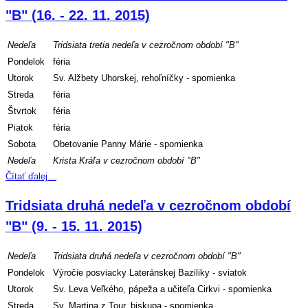
"B" (16. - 22. 11. 2015)
Nedeľa
Tridsiata tretia nedeľa v cezročnom období "B"
Pondelok
féria
Utorok
Sv. Alžbety Uhorskej, rehoľníčky - spomienka
Streda
féria
Štvrtok
féria
Piatok
féria
Sobota
Obetovanie Panny Márie - spomienka
Nedeľa
Krista Kráľa v cezročnom období "B"
Čítať ďalej…
Tridsiata druhá nedeľa v cezročnom období
"B" (9. - 15. 11. 2015)
Nedeľa
Tridsiata druhá nedeľa v cezročnom období "B"
Pondelok
Výročie posviacky Lateránskej Baziliky - sviatok
Utorok
Sv. Leva Veľkého, pápeža a učiteľa Cirkvi - spomienka
Streda
Sv. Martina z Tour, biskupa - spomienka