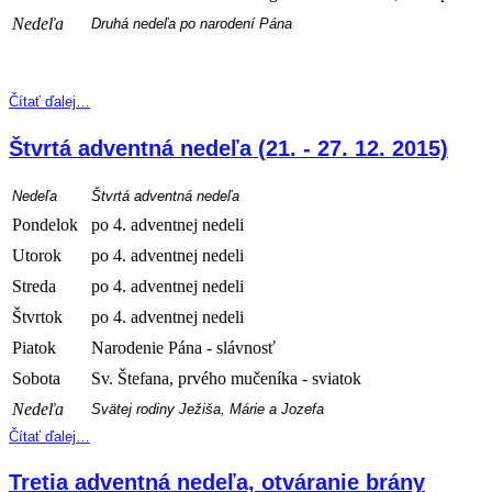
Nedeľa
Druhá nedeľa po narodení Pána
Čítať ďalej…
Štvrtá adventná nedeľa (21. - 27. 12. 2015)
Nedeľa
Štvrtá adventná nedeľa
Pondelok
po 4. adventnej nedeli
Utorok
po 4. adventnej nedeli
Streda
po 4. adventnej nedeli
Štvrtok
po 4. adventnej nedeli
Piatok
Narodenie Pána - slávnosť
Sobota
Sv. Štefana, prvého mučeníka - sviatok
Nedeľa
Svätej rodiny Ježiša, Márie a Jozefa
Čítať ďalej…
Tretia adventná nedeľa, otváranie brány