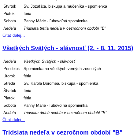
Štvrtok
Sv. Jozafáta, biskupa a mučeníka - spomienka
Piatok
féria
Sobota
Panny Márie - ľubovoľná spomienka
Nedeľa
Tridsiata tretia nedeľa v cezročnom období "B"
Čítať ďalej…
Všetkých Svätých - slávnosť (2. - 8. 11. 2015)
Nedeľa
Všetkých Svätých - slávnosť
Pondelok
Spomienka na všetkých verných zosnulých
Utorok
féria
Streda
Sv. Karola Boromea, biskupa - spomienka
Štvrtok
féria
Piatok
féria
Sobota
Panny Márie - ľubovoľná spomienka
Nedeľa
Tridsiata druhá nedeľa v cezročnom období "B"
Čítať ďalej…
Tridsiata nedeľa v cezročnom období "B"