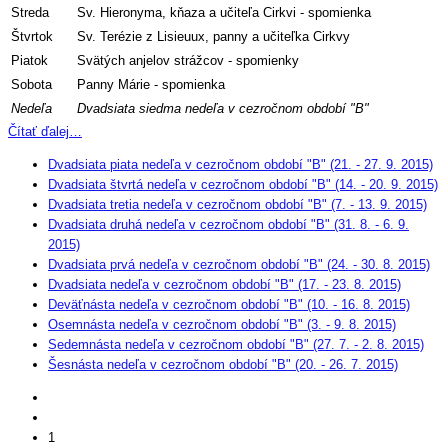
Streda
Sv. Hieronyma, kňaza a učiteľa Cirkvi - spomienka
Štvrtok
Sv. Terézie z Lisieuux, panny a učiteľka Cirkvy
Piatok
Svätých anjelov strážcov - spomienky
Sobota
Panny Márie - spomienka
Nedeľa
Dvadsiata siedma nedeľa v cezročnom období "B"
Čítať ďalej…
Dvadsiata piata nedeľa v cezročnom období "B" (21. - 27. 9. 2015)
Dvadsiata štvrtá nedeľa v cezročnom období "B" (14. - 20. 9. 2015)
Dvadsiata tretia nedeľa v cezročnom období "B" (7. - 13. 9. 2015)
Dvadsiata druhá nedeľa v cezročnom období "B" (31. 8. - 6. 9.
2015)
Dvadsiata prvá nedeľa v cezročnom období "B" (24. - 30. 8. 2015)
Dvadsiata nedeľa v cezročnom období "B" (17. - 23. 8. 2015)
Deväťnásta nedeľa v cezročnom období "B" (10. - 16. 8. 2015)
Osemnásta nedeľa v cezročnom období "B" (3. - 9. 8. 2015)
Sedemnásta nedeľa v cezročnom období "B" (27. 7. - 2. 8. 2015)
Šesnásta nedeľa v cezročnom období "B" (20. - 26. 7. 2015)
1