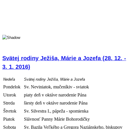
Svätej rodiny Ježiša, Márie a Jozefa (28. 12. -
3. 1. 2016)
Nedeľa
Svätej rodiny Ježiša, Márie a Jozefa
Pondelok
Sv. Neviniatok, mučeníkiv - sviatok
Utorok
piaty deň v oktáve narodenie Pána
Streda
šiesty
deň v oktáve narodenie Pána
Štvrtok
Sv. Silvestra I., pápeža - spomienka
Piatok
Slávnosť Panny Márie Bohorodičky
Sobota
Sv. Bazila Veľkého a Gregora Naziánskeho, biskupov