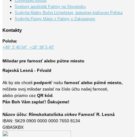
Communio missio
Svetový apoštolát Fatimy na Slovensku
Svätyňa Matky Božej Licheňskej, bolestnej kráľovnej Poľska
Svätyňa Panny Márie z Fatimy v Zakopanom
Kontakty
Poloha:
+49° 2' 40.54", +18° 38' 5.40"
Milodar pre farnosť alebo pútne miesto
Rajecká Lesná - Frívald
Ak by ste chceli
podporiť
našu
farnosť alebo pútné miesto,
môžete svoj milodar zaslať na číslo účtu našej farnosti,
alebo priamo cez
QR kód
.
Pán Boh Vám zaplať! Ďakujeme!
Názov účtu: Rímskokatolícka cirkev Farnosť R. Lesná
IBAN: SK29 0900 0000 0000 7650 8134
GIBASKBX