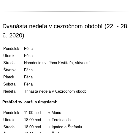
Dvanásta nedeľa v cezročnom období (22. - 28.
6. 2020)
Pondelok
Féria
Utorok
Féria
Streda
Narodenie sv. Jána Krstiteľa, slávnosť
Štvrtok
Féria
Piatok
Féria
Sobota
Féria
Nedeľa
Trinásta nedeľa v Cezročnom období
Prehľad sv. omší s úmyslami:
Pondelok
11.00 hod.
+ Máriu
Utorok
18.00 hod.
+ Ferdinanda
Streda
18.00 hod.
+ Ignáca a Štefániu