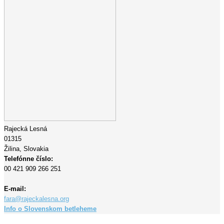
Rajecká Lesná
01315
Žilina,
Slovakia
Telefónne číslo:
00 421 909 266 251
E-mail:
fara@rajeckalesna.org
Info o Slovenskom betleheme
Copyright © 2023 Farnosť Rajecká Lesná