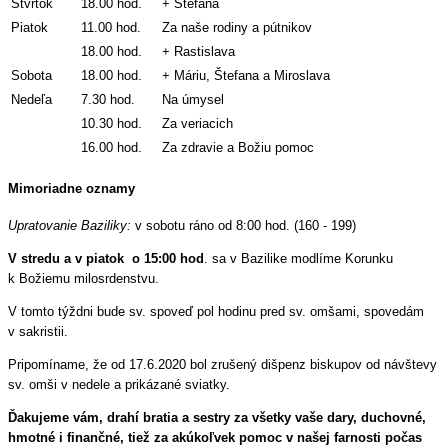
Štvrtok
18.00 hod.
+ Štefana
Piatok
11.00 hod.
Za naše rodiny a pútnikov
18.00 hod.
+ Rastislava
Sobota
18.00 hod.
+ Máriu, Štefana a Miroslava
Nedeľa
7.30 hod.
Na úmysel
10.30 hod.
Za veriacich
16.00 hod.
Za zdravie a Božiu pomoc
Mimoriadne oznamy
Upratovanie Baziliky:
v sobotu ráno od 8:00 hod. (160 - 199)
V stredu a v piatok o 15:00 hod
. sa v Bazilike modlíme Korunku
k Božiemu milosrdenstvu.
V tomto týždni bude sv. spoveď pol hodinu pred sv. omšami, spovedám
v sakristii.
Pripomíname, že od 17.6.2020 bol zrušený dišpenz biskupov od návštevy
sv. omši v nedele a prikázané sviatky.
Ďakujeme vám, drahí bratia a sestry za všetky vaše dary, duchovné,
hmotné i finančné, tiež za akúkoľvek pomoc v našej farnosti počas